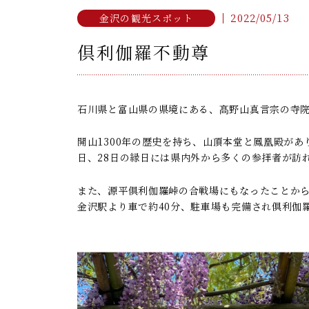
2022/05/13
金沢の観光スポット
倶利伽羅不動尊
石川県と富山県の県境にある、髙野山真言宗の寺
開山1300年の歴史を持ち、山頂本堂と鳳凰殿が
日、28日の縁日には県内外から多くの参拝者が訪
また、源平倶利伽羅峠の合戦場にもなったことか
金沢駅より車で約40分、駐車場も完備され倶利伽