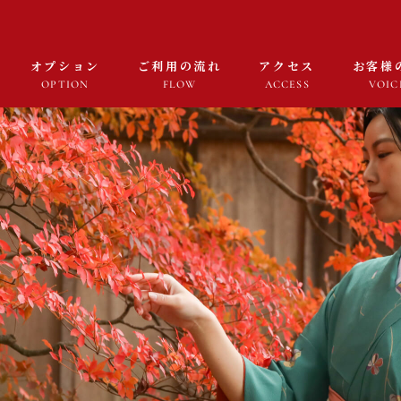
オプション
ご利用の流れ
アクセス
お客様
OPTION
FLOW
ACCESS
VOIC
プラン一覧
PLAN
オプション
OPTION
ご利用の流れ
FLOW
アクセス
ACCESS
お客様の声
VOICE
採用情報
RECRUIT
よくある質問
FAQ
お知らせ・コラム
NEWS・COLUMN