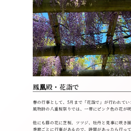
鳳凰殿・花詣で
春の行事として、5月まで「花詣で」が行われてい
風物詩の八重桜祭りでは、一帯にピンク色の花が
他にも藤の花に芝桜、ツツジ、牡丹と見事に咲き
季節ごとに行事があるので、時間があったら行っ