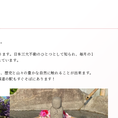
金澤着楽々 金沢駅前店
NPO法人 日本きもの文化振興会
石川県金沢市此花町3-2 ライブ1ビル B1F
076-210-4931
院。
あります。日本三大不動のひとつとして知られ、毎月の1
れています。
ら、歴史と山々の豊かな自然に触れることが出来ます。
羅道の駅もすぐそばにあります！