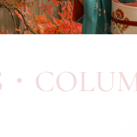
着こなし&マナー教室
MANNER LESSON
ご予約・お問い合わせ
RESERVE / CONTACT
お電話でのお問い合わせ
076-252-4931
TEL
S・COLU
利用条件・利用規約
プライバシーポリシー
金澤着楽々 ひがし茶屋街本店
NPO法人 日本きもの文化振興会
石川県金沢市東山1丁目3-18
076-252-4931