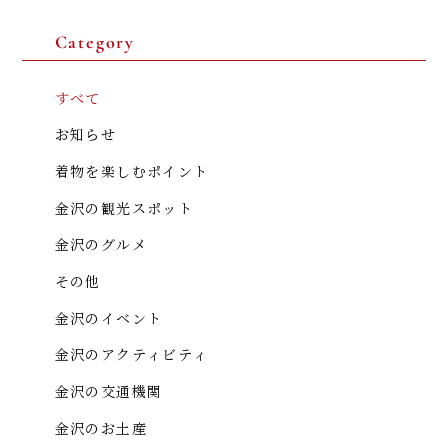
Category
金澤着楽々 金沢駅前店
NPO法人 日本きもの文化振興会
石川県金沢市此花町3-2 ライブ1ビル B1F
すべて
076-210-4931
お知らせ
着物を楽しむポイント
金沢の観光スポット
金沢のグルメ
その他
金沢のイベント
金沢のアクティビティ
金沢の交通機関
金沢のお土産