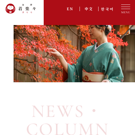
한국어
EN
中文
プラン一覧
PLAN
オプション
OPTION
ご利用の流れ
FLOW
アクセス
ACCESS
お客様の声
VOICE
NEWS・
採用情報
RECRUIT
よくある質問
FAQ
COLUMN
お知らせ・コラム
NEWS・COLUMN