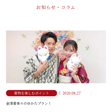
お知らせ・コラム
着こなし&マナー教室
MANNER LESSON
ご予約・お問い合わせ
RESERVE / CONTACT
お電話でのお問い合わせ
076-252-4931
TEL
利用条件・利用規約
プライバシーポリシー
2020.08.27
着物を楽しむポイント
金澤着楽々 ひがし茶屋街本店
NPO法人 日本きもの文化振興会
金澤着楽々のゆかたプラン！
石川県金沢市東山1丁目3-18
076-252-4931