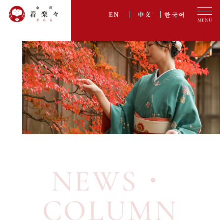
한국어
EN
中文
プラン一覧
PLAN
オプション
OPTION
ご利用の流れ
FLOW
アクセス
ACCESS
お客様の声
VOICE
NEWS・
採用情報
RECRUIT
よくある質問
FAQ
COLUMN
お知らせ・コラム
NEWS・COLUMN