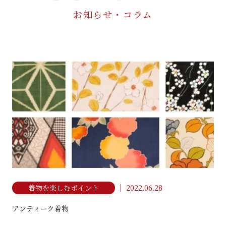
お知らせ・コラム
着こなし&マナー教室
MANNER LESSON
ご予約・お問い合わせ
RESERVE / CONTACT
お電話でのお問い合わせ
076-252-4931
TEL
利用条件・利用規約
プライバシーポリシー
2022.06.28
着物を楽しむポイント
金澤着楽々 ひがし茶屋街本店
NPO法人 日本きもの文化振興会
アンティーク着物
石川県金沢市東山1丁目3-18
076-252-4931