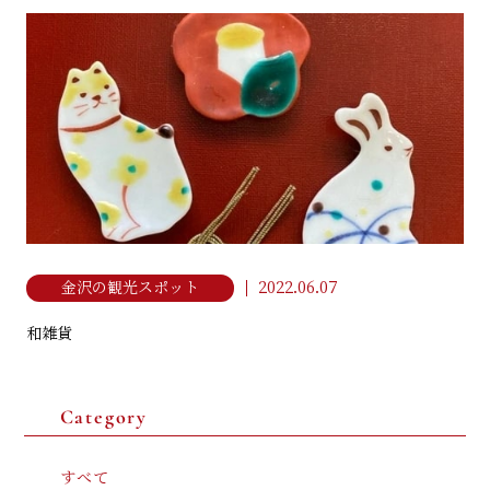
金澤着楽々 金沢駅前店
NPO法人 日本きもの文化振興会
石川県金沢市此花町3-2 ライブ1ビル B1F
076-210-4931
2022.06.07
金沢の観光スポット
和雑貨
Category
すべて