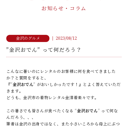
お知らせ・コラム
着こなし&マナー教室
MANNER LESSON
ご予約・お問い合わせ
2023/08/12
金沢のグルメ
RESERVE / CONTACT
”金沢おでん” って何だろう？
お電話でのお問い合わせ
076-252-4931
TEL
こんなに暑いのにレンタルのお客様に何を食べてきました
か？と質問をすると、
『”
金沢おでん
” がおいしかったです！』とよく答えていただ
利用条件・利用規約
プライバシーポリシー
きます。
どうも、金沢市の着物レンタル金澤着楽々です。
金澤着楽々 ひがし茶屋街本店
この暑さでも皆さんが食べたくなる “
金沢おでん
” って何な
NPO法人 日本きもの文化振興会
んだろう、、、
石川県金沢市東山1丁目3-18
筆者は金沢の出身ではなく、また小さいころから母上にぶつ
076-252-4931