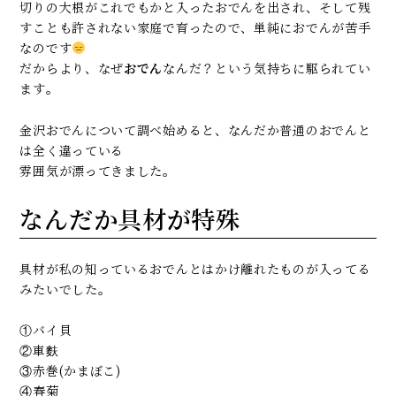
切りの大根がこれでもかと入ったおでんを出され、そして残
すことも許されない家庭で育ったので、単純におでんが苦手
金澤着楽々 金沢駅前店
なのです
NPO法人 日本きもの文化振興会
だからより、なぜ
おでん
なんだ？という気持ちに駆られてい
石川県金沢市此花町3-2 ライブ1ビル B1F
ます。
076-210-4931
金沢おでんについて調べ始めると、なんだか普通のおでんと
は全く違っている
雰囲気が漂ってきました。
なんだか具材が特殊
具材が私の知っているおでんとはかけ離れたものが入ってる
みたいでした。
①バイ貝
②車麩
③赤巻(かまぼこ)
④春菊