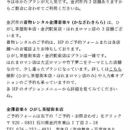
今はゆかたプランが大人気です。金沢市内 3 店舗ありますか
らご都合に合わせてご利用くださいね。
金沢市の
着物レンタル金澤着楽々 (かなざわきらら)
は、ひ
がし茶屋街本店・金沢駅前店・はれまロマン店の 3 店舗ござ
います。
着物レンタルのご予約は、HP のご予約フォームまたは各店
舗へのお電話よりお待ちしております。
ひがし茶屋街本店・金沢駅前店はプランは一緒です。
はれまロマン店は大正ロマンや竹下夢二をテーマとした店舗
なので、少し違ったプランになっています。詳しくは
こちら
撮影 (ひがし茶屋街本店・はれまロマン店のみ) や人力車オプ
ションのご予約も承っていますので、
各 HP のオプションメニューから詳細を見てみてください
ね。
金澤着楽々 ひがし茶屋街本店
ご予約フォームは右下の「ご予約・お問合わせ」をクリック
〒 920 – 0831 石川県金沢市東山 1 丁目 3 – 18
TEL 076 – 252 – 4931 定休日／年中無休・不定休あり