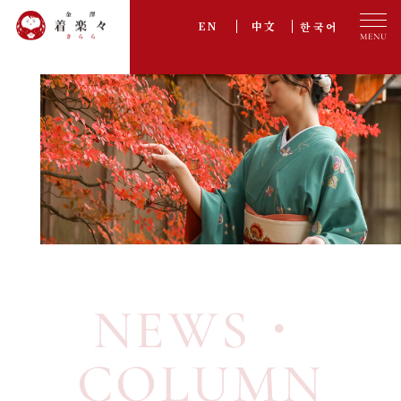
한국어
EN
中文
プラン一覧
PLAN
オプション
OPTION
ご利用の流れ
FLOW
アクセス
ACCESS
お客様の声
VOICE
NEWS・
採用情報
RECRUIT
よくある質問
FAQ
COLUMN
お知らせ・コラム
NEWS・COLUMN