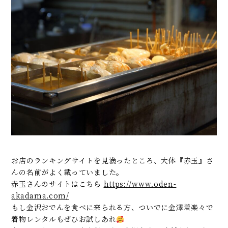
お店のランキングサイトを見漁ったところ、大体『赤玉』さ
んの名前がよく載っていました。
赤玉さんのサイトはこちら
https://www.oden-
akadama.com/
もし金沢おでんを食べに来られる方、ついでに金澤着楽々で
着物レンタルもぜひお試しあれ