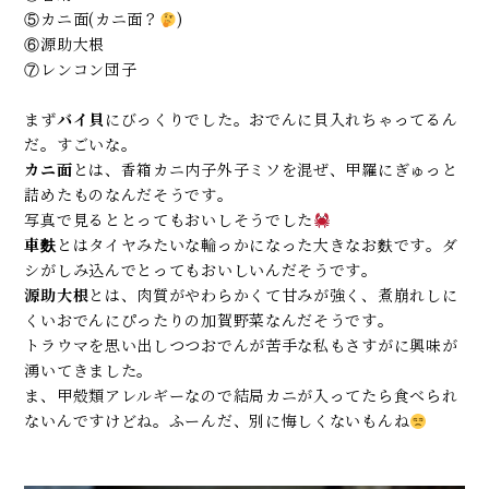
⑤カニ面(カニ面？
)
⑥源助大根
⑦レンコン団子
まず
バイ貝
にびっくりでした。おでんに貝入れちゃってるん
だ。すごいな。
カニ面
とは、香箱カニ内子外子ミソを混ぜ、甲羅にぎゅっと
詰めたものなんだそうです。
写真で見るととってもおいしそうでした
車麩
とはタイヤみたいな輪っかになった大きなお麩です。ダ
シがしみ込んでとってもおいしいんだそうです。
源助大根
とは、肉質がやわらかくて甘みが強く、煮崩れしに
くいおでんにぴったりの加賀野菜なんだそうです。
トラウマを思い出しつつおでんが苦手な私もさすがに興味が
湧いてきました。
ま、甲殻類アレルギーなので結局カニが入ってたら食べられ
ないんですけどね。ふーんだ、別に悔しくないもんね