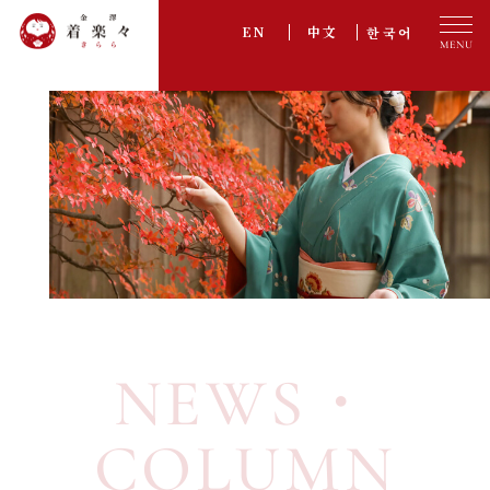
한국어
EN
中文
プラン一覧
PLAN
オプション
OPTION
ご利用の流れ
FLOW
アクセス
ACCESS
お客様の声
VOICE
NEWS・
採用情報
RECRUIT
よくある質問
FAQ
COLUMN
お知らせ・コラム
NEWS・COLUMN