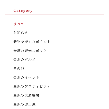
Category
金澤着楽々 金沢駅前店
NPO法人 日本きもの文化振興会
石川県金沢市此花町3-2 ライブ1ビル B1F
すべて
076-210-4931
お知らせ
着物を楽しむポイント
金沢の観光スポット
金沢のグルメ
その他
金沢のイベント
金沢のアクティビティ
金沢の交通機関
金沢のお土産