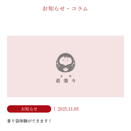
お知らせ・コラム
着こなし&マナー教室
MANNER LESSON
ご予約・お問い合わせ
RESERVE / CONTACT
お電話でのお問い合わせ
076-252-4931
TEL
利用条件・利用規約
プライバシーポリシー
2025.11.05
お知らせ
金澤着楽々 ひがし茶屋街本店
NPO法人 日本きもの文化振興会
香り袋体験ができます！
石川県金沢市東山1丁目3-18
076-252-4931