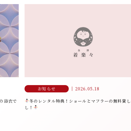
金澤着楽々 金沢駅前店
NPO法人 日本きもの文化振興会
石川県金沢市此花町3-2 ライブ1ビル B1F
076-210-4931
2026.05.18
お知らせ
の浴衣で
冬のレンタル特典！ショールとマフラーの無料貸し
し！