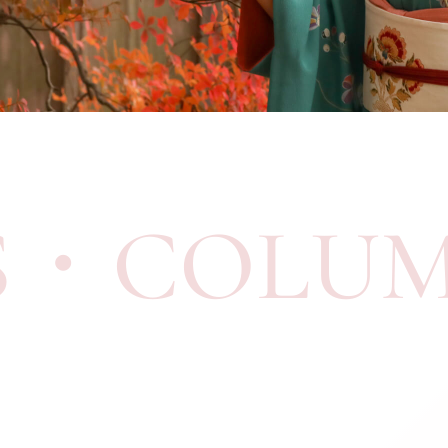
着こなし&マナー教室
MANNER LESSON
ご予約・お問い合わせ
RESERVE / CONTACT
お電話でのお問い合わせ
076-252-4931
TEL
S・COLU
利用条件・利用規約
プライバシーポリシー
金澤着楽々 ひがし茶屋街本店
NPO法人 日本きもの文化振興会
石川県金沢市東山1丁目3-18
076-252-4931