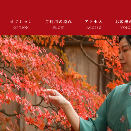
オプション
ご利用の流れ
アクセス
お客様
OPTION
FLOW
ACCESS
VOIC
プラン一覧
PLAN
オプション
OPTION
ご利用の流れ
FLOW
アクセス
ACCESS
お客様の声
VOICE
採用情報
RECRUIT
よくある質問
FAQ
お知らせ・コラム
NEWS・COLUMN