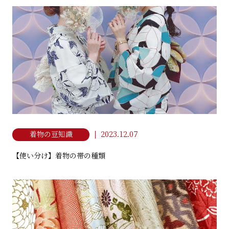
金澤着楽々 金沢駅前店
NPO法人 日本きもの文化振興会
石川県金沢市此花町3-2 ライブ1ビル B1F
076-210-4931
2023.12.07
着物の豆知識
【使い分け】着物の帯の種類