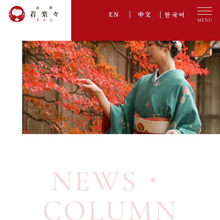
한국어
EN
中文
プラン一覧
PLAN
オプション
OPTION
ご利用の流れ
FLOW
アクセス
ACCESS
お客様の声
VOICE
NEWS・
採用情報
RECRUIT
よくある質問
FAQ
COLUMN
お知らせ・コラム
NEWS・COLUMN