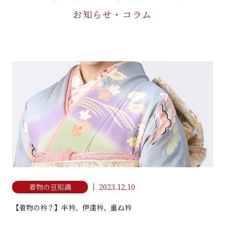
お知らせ・コラム
着こなし&マナー教室
MANNER LESSON
ご予約・お問い合わせ
RESERVE / CONTACT
お電話でのお問い合わせ
076-252-4931
TEL
利用条件・利用規約
プライバシーポリシー
2023.12.10
着物の豆知識
金澤着楽々 ひがし茶屋街本店
NPO法人 日本きもの文化振興会
【着物の衿？】半衿、伊達衿、重ね衿
石川県金沢市東山1丁目3-18
076-252-4931